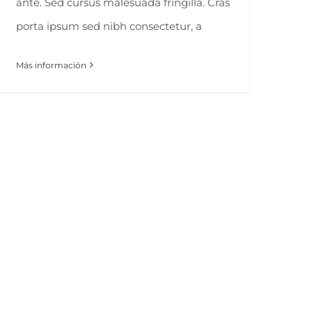
ante. Sed cursus malesuada fringilla. Cras
porta ipsum sed nibh consectetur, a
Más información