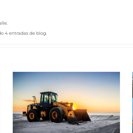
lle.
o 4 entradas de blog.
Redeveloping Florida’s Remote Southern Coast