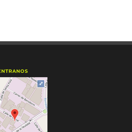
ENTRANOS
⤢