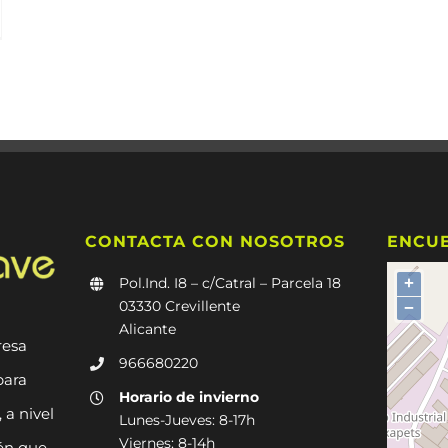
CONTACTA CON NOSOTROS
ENCU
Pol.Ind. I8 – c/Catral – Parcela 18
+
03330 Crevillente
−
Alicante
resa
966680220
para
Horario de invierno
a nivel
Lunes-Jueves: 8-17h
Viernes: 8-14h
én que