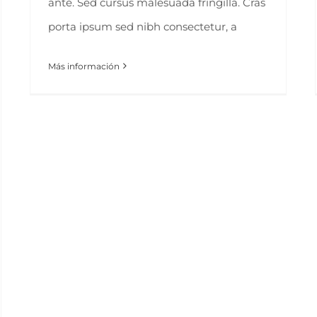
ante. Sed cursus malesuada fringilla. Cras
porta ipsum sed nibh consectetur, a
Más información