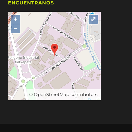
ENCUENTRANOS
+
⤢
−
©
OpenStreetMap
contributors.