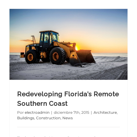
TIENDA
Redeveloping Florida’s Remote Southern Coast
Redeveloping Florida’s Remote
Southern Coast
Por
electroadmin
|
diciembre 7th, 2015
|
Architecture
,
Buildings
,
Construction
,
News