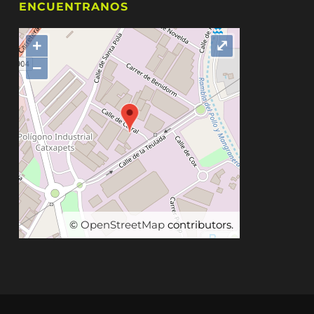
ENCUENTRANOS
+
⤢
−
©
OpenStreetMap
contributors.