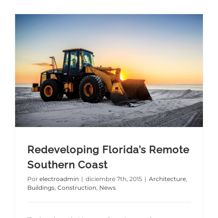
TIENDA
Redeveloping Florida’s Remote Southern Coast
Redeveloping Florida’s Remote
Southern Coast
Por
electroadmin
|
diciembre 7th, 2015
|
Architecture
,
Buildings
,
Construction
,
News